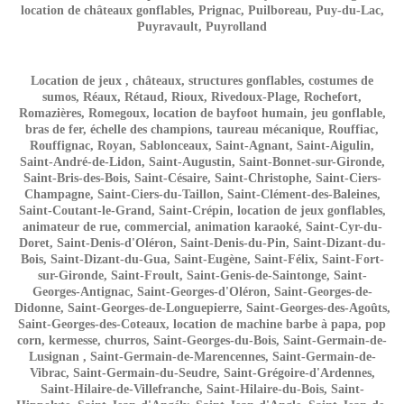
location de châteaux gonflables, Prignac, Puilboreau, Puy-du-Lac,
Puyravault, Puyrolland
Location de jeux , châteaux, structures gonflables, costumes de
sumos, Réaux, Rétaud, Rioux, Rivedoux-Plage, Rochefort,
Romazières, Romegoux, location de bayfoot humain, jeu gonflable,
bras de fer, échelle des champions, taureau mécanique, Rouffiac,
Rouffignac, Royan, Sablonceaux, Saint-Agnant, Saint-Aigulin,
Saint-André-de-Lidon, Saint-Augustin, Saint-Bonnet-sur-Gironde,
Saint-Bris-des-Bois, Saint-Césaire, Saint-Christophe, Saint-Ciers-
Champagne, Saint-Ciers-du-Taillon, Saint-Clément-des-Baleines,
Saint-Coutant-le-Grand, Saint-Crépin, location de jeux gonflables,
animateur de rue, commercial, animation karaoké, Saint-Cyr-du-
Doret, Saint-Denis-d'Oléron, Saint-Denis-du-Pin, Saint-Dizant-du-
Bois, Saint-Dizant-du-Gua, Saint-Eugène, Saint-Félix, Saint-Fort-
sur-Gironde, Saint-Froult, Saint-Genis-de-Saintonge, Saint-
Georges-Antignac, Saint-Georges-d'Oléron, Saint-Georges-de-
Didonne, Saint-Georges-de-Longuepierre, Saint-Georges-des-Agoûts,
Saint-Georges-des-Coteaux, location de machine barbe à papa, pop
corn, kermesse, churros, Saint-Georges-du-Bois, Saint-Germain-de-
Lusignan , Saint-Germain-de-Marencennes, Saint-Germain-de-
Vibrac, Saint-Germain-du-Seudre, Saint-Grégoire-d'Ardennes,
Saint-Hilaire-de-Villefranche, Saint-Hilaire-du-Bois, Saint-