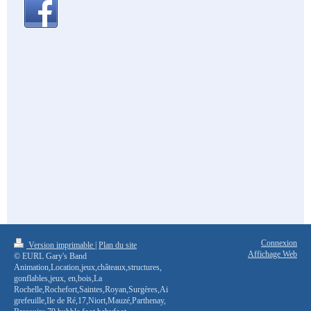
Connexion
Version imprimable
|
Plan du site
Affichage Web
© EURL Gary's Band
Animation,Location,jeux,châteaux,structures,
gonflables,jeux, en,bois,La
Rochelle,Rochefort,Saintes,Royan,Surgères,Ai
grefeuille,Ile de Ré,17,Niort,Mauzé,Parthenay,