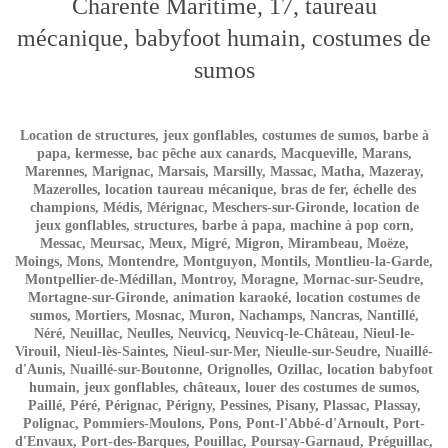
Charente Maritime, 17, taureau
mécanique, babyfoot humain, costumes de
sumos
Location de structures, jeux gonflables, costumes de sumos, barbe à
papa, kermesse, bac pêche aux canards, Macqueville, Marans,
Marennes, Marignac, Marsais, Marsilly, Massac, Matha, Mazeray,
Mazerolles, location taureau mécanique, bras de fer, échelle des
champions, Médis, Mérignac, Meschers-sur-Gironde, location de
jeux gonflables, structures, barbe à papa, machine à pop corn,
Messac, Meursac, Meux, Migré, Migron, Mirambeau, Moëze,
Moings, Mons, Montendre, Montguyon, Montils, Montlieu-la-Garde,
Montpellier-de-Médillan, Montroy, Moragne, Mornac-sur-Seudre,
Mortagne-sur-Gironde, animation karaoké, location costumes de
sumos, Mortiers, Mosnac, Muron, Nachamps, Nancras, Nantillé,
Néré, Neuillac, Neulles, Neuvicq, Neuvicq-le-Château, Nieul-le-
Virouil, Nieul-lès-Saintes, Nieul-sur-Mer, Nieulle-sur-Seudre, Nuaillé-
d'Aunis, Nuaillé-sur-Boutonne, Orignolles, Ozillac, location babyfoot
humain, jeux gonflables, châteaux, louer des costumes de sumos,
Paillé, Péré, Pérignac, Périgny, Pessines, Pisany, Plassac, Plassay,
Polignac, Pommiers-Moulons, Pons, Pont-l'Abbé-d'Arnoult, Port-
d'Envaux, Port-des-Barques, Pouillac, Poursay-Garnaud, Préguillac,