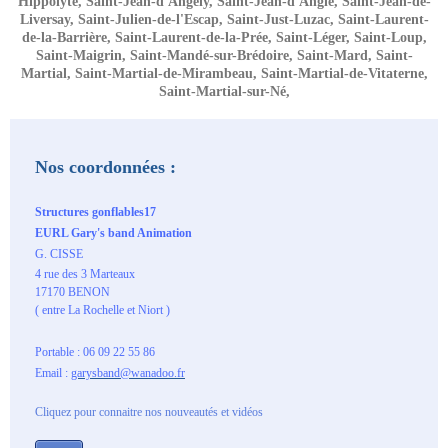
Hippolyte, Saint-Jean-d'Angély, Saint-Jean-d'Angle, Saint-Jean-de-
Liversay, Saint-Julien-de-l'Escap, Saint-Just-Luzac, Saint-Laurent-
de-la-Barrière, Saint-Laurent-de-la-Prée, Saint-Léger, Saint-Loup,
Saint-Maigrin, Saint-Mandé-sur-Brédoire, Saint-Mard, Saint-
Martial, Saint-Martial-de-Mirambeau, Saint-Martial-de-Vitaterne,
Saint-Martial-sur-Né,
Nos coordonnées :
Structures gonflables17
EURL Gary's band Animation
G. CISSE
4 rue des 3 Marteaux
17170 BENON
( entre La Rochelle et Niort )
Portable : 06 09 22 55 86
Email :
garysband@wanadoo.fr
Cliquez pour connaitre nos nouveautés et vidéos