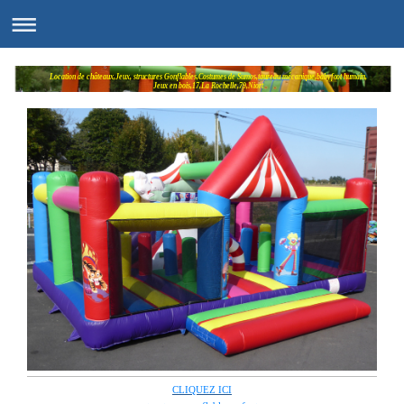
Location de châteaux,Jeux, structures Gonflables,Costumes de Sumos,taureau mécanique,babyfoot humain,
Jeux en bois,17,La Rochelle,79,Niort
CLIQUEZ ICI