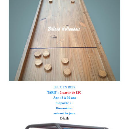
JEUX EN BOIS
TARIF :
à partir de 12€
Age : 3 à 99 ans
Capacité : -
Dimensions :
suivant les jeux
Détails