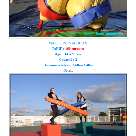
PAIRE SUMOS ADULTES
TARIF :
160 euros ttc
Age : 14 à 99 ans
Capacité : 2
Dimensions tatami: 3,60mx3.40m
Détails