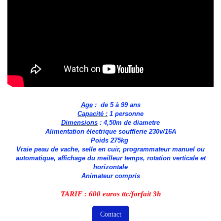
Age
: de 5 à 99 ans
Capacité :
1 personne
Dimensions
: 4,50m de diametre
Alimentation électrique soufflerie 230v/16A
Poids 275kg
Vraie peau de vache, selle en cuir, programmateur manuel ou
automatique, affichage du meilleur temps, rotation verticale et
horizontale
Animateur compris
TARIF : 600 euros ttc/forfait 3h
Contact