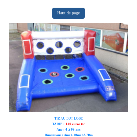
Haut de page
TIR AU BUT LOBE
TARIF :
140 euros ttc
Age : 4 à 99 ans
Dimensions : 4
mx4.10mxh2.70m