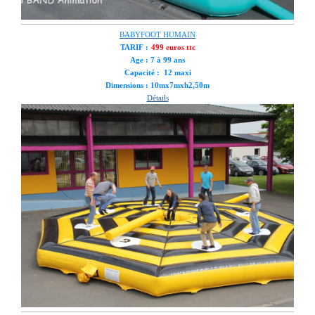
BABYFOOT HUMAIN
TARIF :
499 euros ttc
Age : 7 à 99 ans
Capacité : 12 maxi
Dimensions : 10mx7mxh2,50m
Détails