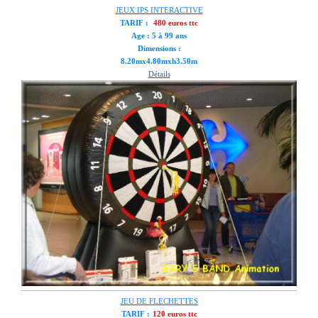
JEUX IPS INTERACTIVE
TARIF :
480 euros ttc
Age : 5 à 99 ans
Dimensions :
8.20mx4.80mxh3.50m
Détails
JEU DE FLECHETTES
TARIF :
120 euros ttc