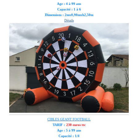
Age : 4 à 99 ans
Capacité : 1 à 6
Dimensions : 2mx0,90mxh2,50m
Détails
CIBLES GEANT FOOTBALL
TARIF :
230 euros ttc
Age : 5 à 99 ans
Capacité : 1/4