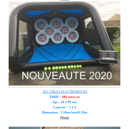
JEU CIBLES ELECTRONIQUES
TARIF :
480 euros ttc
Age : 10 à 99 ans
Capacité : 2 à 4
Dimensions : 5.50mx5mxh3.50m
Détails