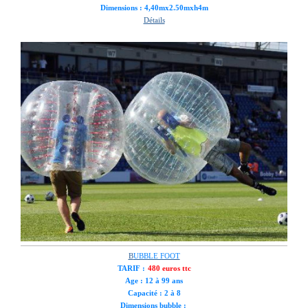
Dimensions : 4,40mx2.50mxh4m
Détails
B
UBBLE FOOT
TARIF :
480 euros ttc
Age : 12 à 99 ans
Capacité : 2 à 8
Dimensions bubble :