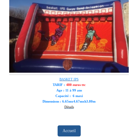
BASKET IPS
TARIF :
480 euros ttc
Age : 11 à 99 ans
Capacité : 6 maxi
Dimensions : 6.65mx4.67mxh3.80m
Détails
Accueil