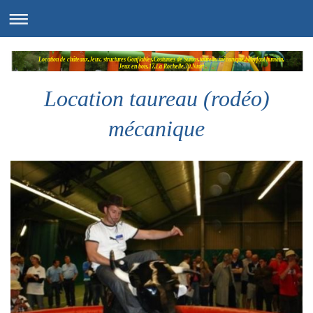
Location de châteaux,Jeux, structures Gonflables,Costumes de Sumos,taureau mécanique,babyfoot humain,
Jeux en bois,17,La Rochelle,79,Niort
Location taureau (rodéo)
mécanique