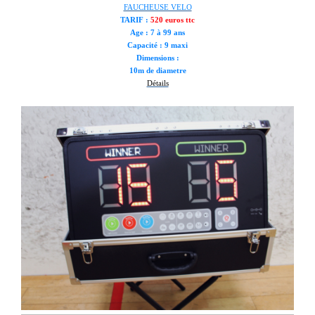
FAUCHEUSE VELO
TARIF :
520 euros ttc
Age : 7 à 99 ans
Capacité : 9 maxi
Dimensions :
10m de diametre
Détails