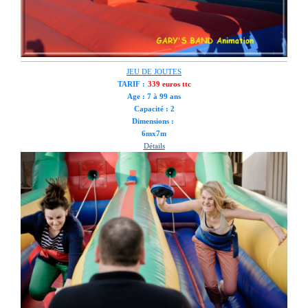
JEU DE JOUTES
TARIF :
339 euros ttc
Age : 7 à 99 ans
Capacité : 2
Dimensions :
6mx7m
Détails