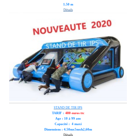
1.50 m
Détails
STAND DE TIR IPS
TARIF :
480 euros ttc
Age : 10 à 99 ans
Capacité : 4 maxi
Dimensions : 4.50mx5mxh2,60m
Détails