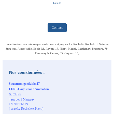
Détails
Contact
Location taureau mécanique, rodéo mécanique, sur La Rochelle, Rochefort, Saintes,
Surgères, Aigrefeuille, Ile de Ré, Royan, 17, Niort, Mauzé, Parthenay, Bressuire, 79,
Fontenay le Comte, 85, Cognac, 16,
Nos coordonnées :
Structures gonflables17
EURL Gary's band Animation
G. CISSE
4 rue des 3 Marteaux
17170 BENON
( entre La Rochelle et Niort )