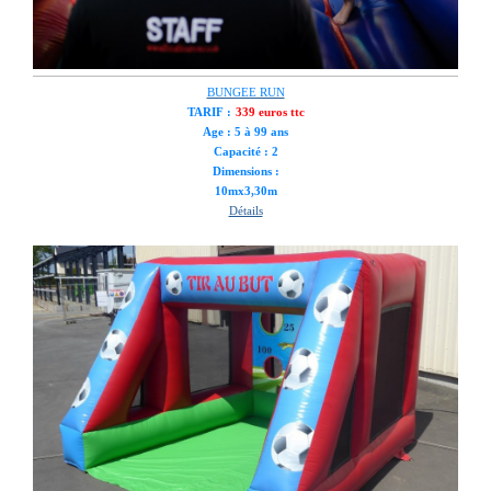
BUNGEE RUN
TARIF :
339 euros ttc
Age : 5 à 99 ans
Capacité : 2
Dimensions :
10mx3,30m
Détails