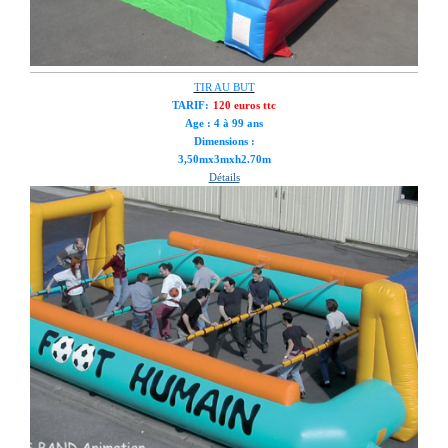
TIR AU BUT
TARIF
:
120 euros ttc
Age : 4 à 99 ans
Dimensions :
3,50mx3mxh2.70m
Détails